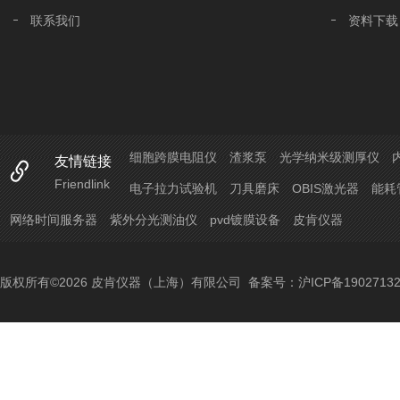
联系我们
资料下载
细胞跨膜电阻仪
渣浆泵
光学纳米级测厚仪
友情链接
Friendlink
电子拉力试验机
刀具磨床
OBIS激光器
能耗
网络时间服务器
紫外分光测油仪
pvd镀膜设备
皮肯仪器
版权所有©2026 皮肯仪器（上海）有限公司
备案号：沪ICP备19027132