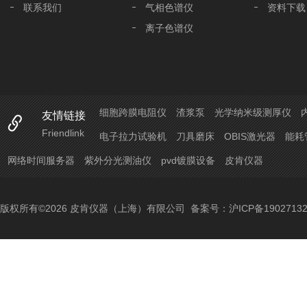
联系我们
气相色谱仪
资料下载
离子色谱仪
自动进样器
原子吸收分光光度计
紫外可见分光光度计
电化学仪器
细胞跨膜电阻仪
渣浆泵
光学纳米级测厚仪
友情链接
天平衡器
Friendlink
电子拉力试验机
刀具磨床
OBIS激光器
能耗
网络时间服务器
紫外分光测油仪
pvd镀膜设备
皮肯仪器
版权所有©2026 皮肯仪器（上海）有限公司
备案号：沪ICP备19027132